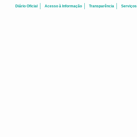
Diário Oficial
Acesso à Informação
Transparência
Serviços
FALE CONOSCO
 Centro Fortaleza-CE - CEP: 60.060-170
Telefone