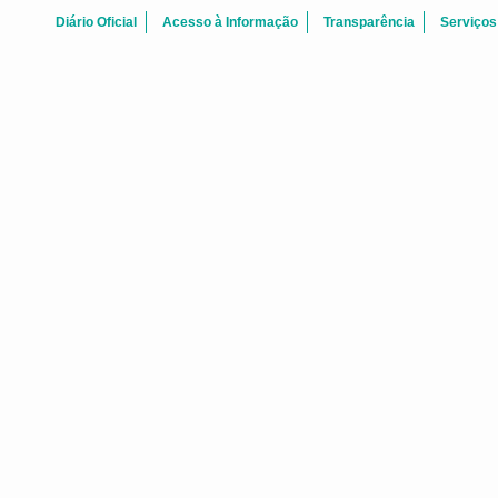
Diário Oficial
Acesso à Informação
Transparência
Serviços
FALE CONOSCO
 Centro Fortaleza-CE - CEP: 60.060-170
Telefone