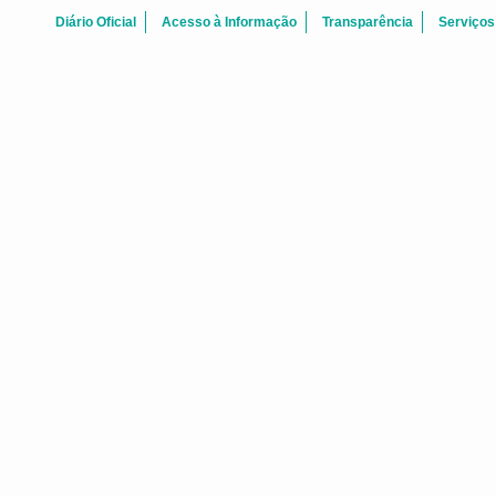
Diário Oficial
Acesso à Informação
Transparência
Serviços
FALE CONOSCO
 Centro Fortaleza-CE - CEP: 60.060-170
Telefone