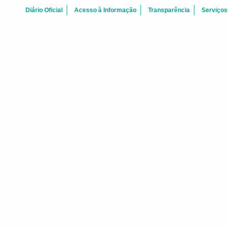
Diário Oficial
Acesso à Informação
Transparência
Serviços
FALE CONOSCO
 Centro Fortaleza-CE - CEP: 60.060-170
Telefone