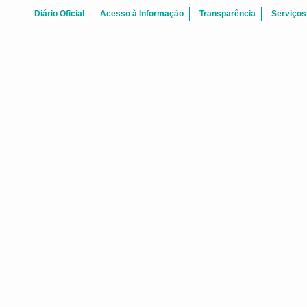
Diário Oficial
Acesso à Informação
Transparência
Serviços
FALE CONOSCO
 Centro Fortaleza-CE - CEP: 60.060-170
Telefone