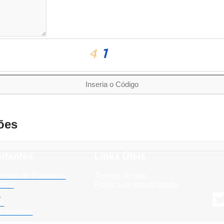
ões
rtantes
Links Úteis
eitura de Fortaleza
Termos de uso
ensa
Política de provacidade
o
so
rivacidade