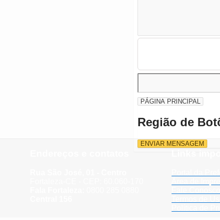
PÁGINA PRINCIPAL
Região de Bot
ENVIAR MENSAGEM
Endereços e contatos
Links impo
Rua São José, 01 - Centro
Portal da Pref
Fortaleza-CE - CEP: 60.060-170
Área de Impr
Fala Fortaleza:
0800 285 0880
Fale Conosc
Central 156
Termos de U
Política de P