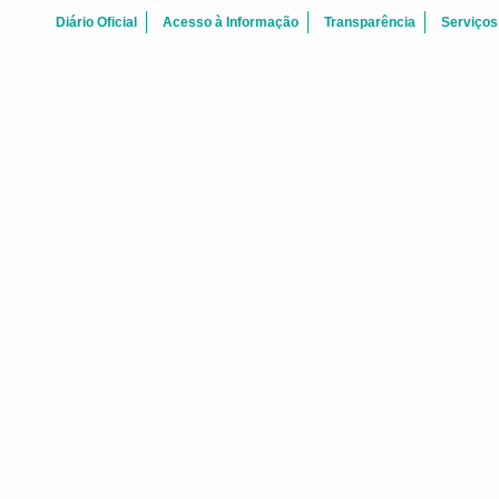
Diário Oficial
Acesso à Informação
Transparência
Serviços
FALE CONOSCO
 Centro Fortaleza-CE - CEP: 60.060-170
Telefone