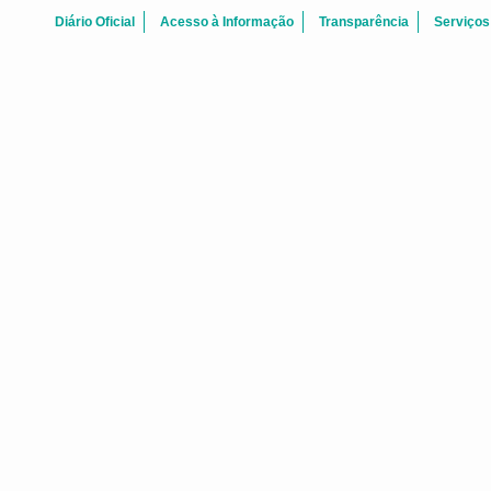
Diário Oficial
Acesso à Informação
Transparência
Serviços
FALE CONOSCO
 Centro Fortaleza-CE - CEP: 60.060-170
Telefone