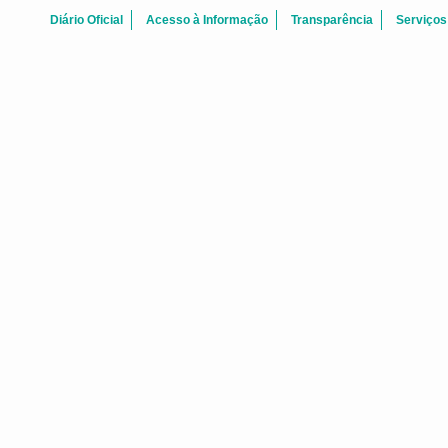
Diário Oficial
Acesso à Informação
Transparência
Serviços
FALE CONOSCO
 Centro Fortaleza-CE - CEP: 60.060-170
Telefone