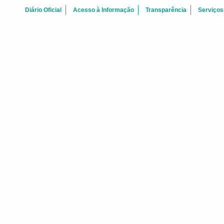
Diário Oficial
Acesso à Informação
Transparência
Serviços
FALE CONOSCO
 Centro Fortaleza-CE - CEP: 60.060-170
Telefone