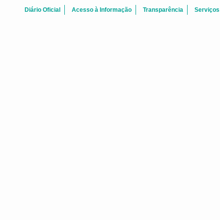
Diário Oficial
Acesso à Informação
Transparência
Serviços
FALE CONOSCO
 Centro Fortaleza-CE - CEP: 60.060-170
Telefone