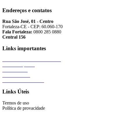
Endereços e contatos
Rua São José, 01 - Centro
Fortaleza-CE - CEP: 60.060-170
Fala Fortaleza:
0800 285 0880
Central 156
Links importantes
Portal da Prefeitura de Fortaleza
Área de Imprensa
Fale Conosco
Termos de Uso
Política de Privacidade
Links Úteis
Termos de uso
Política de provacidade