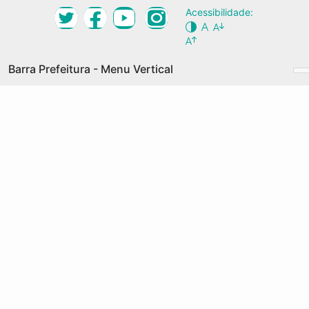
Ir
Acessibilidade:
Desktop Navigation Menu Vertical
para
Conteúdo
NOSSA CIDADE
Principal
Barra Prefeitura - Menu Vertical
O QUE É
GRANDES EIXOS
Prefeitura de Fortaleza
COMO PARTICIPAR
Acesso à Informação
AGENDA
Transparência
DOCUMENTOS
Serviços
PALAVRAS-CHAVE
Legislação
MAPA COLABORATIVO