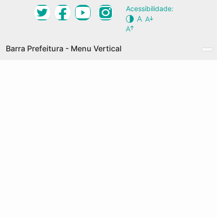
Ir
Acessibilidade:
Desktop Navigation Menu Vertical
para
Conteúdo
NOSSA CIDADE
Principal
Barra Prefeitura - Menu Vertical
O QUE É
Prefeitura de Fortaleza
GRANDES EIXOS
Acesso à Informação
COMO PARTICIPAR
Transparência
AGENDA
Serviços
DOCUMENTOS
Legislação
PALAVRAS-CHAVE
MAPA COLABORATIVO
OX escopo proposto para o Plano Diretor
Participativo contemplará um conjunto de