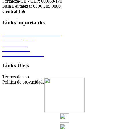
Fortaleza-CE - CEP: 60.060-170
Fala Fortaleza:
0800 285 0880
Central 156
Links importantes
Portal da Prefeitura de Fortaleza
Área de Imprensa
Fale Conosco
Termos de Uso
Política de Privacidade
Links Úteis
Termos de uso
Política de provacidade