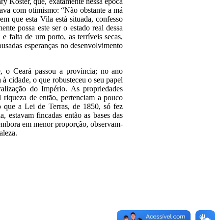
nry Koster, que, exatamente nessa época
rgava com otimismo: “Não obstante a má
em que esta Vila está situada, confesso
ente possa este ser o estado real dessa
, e falta de um porto, as terríveis secas,
 ousadas esperanças no desenvolvimento
, o Ceará passou a província; no ano
da à cidade, o que robusteceu o seu papel
tralização do Império. As propriedades
al riqueza de então, pertenciam a pouco
 que a Lei de Terras, de 1850, só fez
ia, estavam fincadas então as bases das
, embora em menor proporção, observam-
aleza.