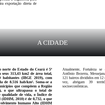
ra exportação direta de
A CIDADE
ao norte do Estado do Ceará é 5ª
Atualmente, Fortaleza se d
m seus 313,43 km2 de área total,
Antônio Bezerra, Messejan
 habitantes (IBGE 2019), com
121 bairros divididos em 12 
da de 8.516 hab/km². Soma-se a
vez, abrigam 39 territó
unicípios que compõem a Região
socioeconômicas.
, o que ultrapassa o total de
 qualidade de vida, o Índice de
(IDHM, 2010) é de 0,732, o que
envolvimento humano Alto (IDHM