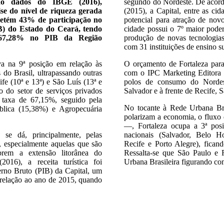
ndo dados do IBGE (2016),
segundo do Nordeste. De acord
ise do nível de riqueza gerada
(2015), a Capital, entre as cid
detém 43% de participação no
potencial para atração de no
B) do Estado do Ceará, tendo
cidade possui o 7º maior pode
e 67,28% no PIB da Região
produção de novas tecnologias 
com 31 instituições de ensino 
a na 9ª posição em relação às
O orçamento de Fortaleza par
 do Brasil, ultrapassando outras
com o IPC Marketing Editora (
fe (10ª e 13ª) e São Luís (13ª e
polos de consumo do Nordest
so do setor de serviços privados
Salvador e à frente de Recife, S
 taxa de 67,15%, seguido pela
No tocante à Rede Urbana Bra
ública (15,38%) e Agropecuária
polarizam a economia, o fluxo d
—, Fortaleza ocupa a 3ª pos
 se dá, principalmente, pelas
nacionais (Salvador, Belo Hor
o, especialmente aquelas que são
Recife e Porto Alegre), fican
brem a extensão litorânea do
Ressalta-se que São Paulo e 
16), a receita turística foi
Urbana Brasileira figurando co
erno Bruto (PIB) da Capital, um
 relação ao ano de 2015, quando