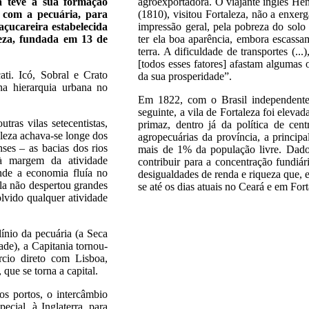
á teve a sua formação
agroexportadora. O viajante inglês He
 com a pecuária, para
(1810), visitou Fortaleza, não a enxe
açucareira estabelecida
impressão geral, pela pobreza do solo 
eza, fundada em 13 de
ter ela boa aparência, embora escassam
terra. A dificuldade de transportes (...)
[todos esses fatores] afastam algumas
ati. Icó, Sobral e Crato
da sua prosperidade”.
a hierarquia urbana no
Em 1822, com o Brasil independente
seguinte, a vila de Fortaleza foi eleva
tras vilas setecentistas,
primaz, dentro já da política de cen
aleza achava-se longe dos
agropecuárias da província, a princip
nses – as bacias dos rios
mais de 1% da população livre. Dado
 à margem da atividade
contribuir para a concentração fundiár
onde a economia fluía no
desigualdades de renda e riqueza que
ila não despertou grandes
se até os dias atuais no Ceará e em Fort
lvido qualquer atividade
ínio da pecuária (a Seca
de), a Capitania tornou-
cio direto com Lisboa,
 que se torna a capital.
s portos, o intercâmbio
ecial, à Inglaterra, para