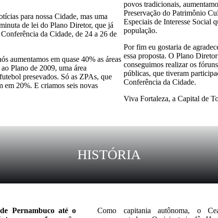
povos tradicionais, aumentamo
Preservação do Patrimônio Cul
otícias para nossa Cidade, mas uma
Especiais de Interesse Social 
minuta de lei do Plano Diretor, que já
população.
 a Conferência da Cidade, de 24 a 26 de
Por fim eu gostaria de agradec
essa proposta. O Plano Direto
, nós aumentamos em quase 40% as áreas
conseguimos realizar os fóruns t
o ao Plano de 2009, uma área
públicas, que tiveram particip
futebol presevados. Só as ZPAs, que
Conferência da Cidade.
am em 20%. E criamos seis novas
Viva Fortaleza, a Capital de T
HISTÓRIA
e de Pernambuco até o
Como capitania autônoma, o Cea