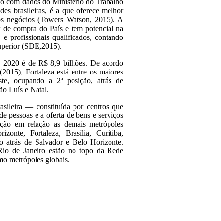
o com dados do Ministério do Trabalho
ades brasileiras, é a que oferece melhor
vos negócios (Towers Watson, 2015). A
r de compra do País e tem potencial na
e profissionais qualificados, contando
superior (SDE,2015).
a 2020 é de R$ 8,9 bilhões. De acordo
2015), Fortaleza está entre os maiores
e, ocupando a 2ª posição, atrás de
ão Luís e Natal.
sileira — constituída por centros que
e pessoas e a oferta de bens e serviços
ição em relação as demais metrópoles
izonte, Fortaleza, Brasília, Curitiba,
do atrás de Salvador e Belo Horizonte.
Rio de Janeiro estão no topo da Rede
mo metrópoles globais.