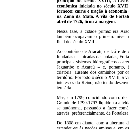
princípio do século XVIII, o Cear
econômica iniciada no século XVII
fornecer carne e tração à economia 
na Zona da Mata. A vila de Fortal
abril de 1726, ficou à margem.
Nessa fase, a cidade primaz era Arac
também ocupavam o primeiro nível n
final do século XVIII.
Ao contrário de Aracati, de Icó e de ou
fundadas nas picadas das boiadas, Fort
principais sistemas hidrográficos ceare
Jaguaribe e Acaraú – e, portanto,
criatória, ausente dos caminhos por 
território. Por todo o século XVIII, a v
interesses do Reino, não tendo desenvo
terciária.
Mas, em 1799, coincidindo com o decl
Grande de 1790-1793 liquidou a ativida
se autônoma, passando a fazer comér
através, preferencialmente, de Fortaleza,
De 1808 em diante, com a abertura do
estendeu-se às nações amigas e, em esp