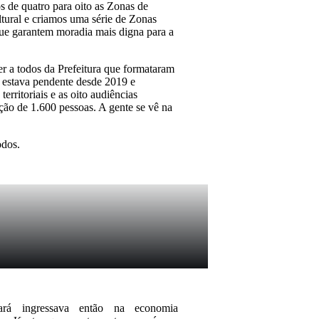
s de quatro para oito as Zonas de
tural e criamos uma série de Zonas
que garantem moradia mais digna para a
er a todos da Prefeitura que formataram
r estava pendente desde 2019 e
erritoriais e as oito audiências
ação de 1.600 pessoas. A gente se vê na
odos.
rá ingressava então na economia