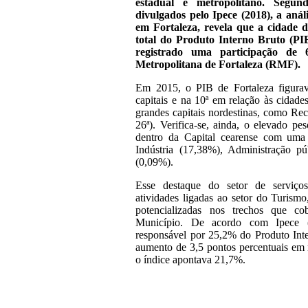
estadual e metropolitano. Segu
divulgados pelo Ipece (2018), a anál
em Fortaleza, revela que a cidade 
total do Produto Interno Bruto (PI
registrado uma participação d
Metropolitana de Fortaleza (RMF).
Em 2015, o PIB de Fortaleza figurav
capitais e na 10ª em relação às cidades
grandes capitais nordestinas, como Reci
26ª). Verifica-se, ainda, o elevado pe
dentro da Capital cearense com uma
Indústria (17,38%), Administração p
(0,09%).
Esse destaque do setor de serviços
atividades ligadas ao setor do Turism
potencializadas nos trechos que co
Município. De acordo com Ipece (20
responsável por 25,2% do Produto Int
aumento de 3,5 pontos percentuais em
o índice apontava 21,7%.