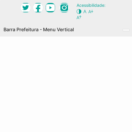
Ir
Acessibilidade:
Desktop Navigation Menu Vertical
para
Conteúdo
NOSSA CIDADE
Principal
Barra Prefeitura - Menu Vertical
O QUE É
GRANDES EIXOS
Prefeitura de Fortaleza
COMO PARTICIPAR
Acesso à Informação
AGENDA
Transparência
DOCUMENTOS
Serviços
PALAVRAS-CHAVE
Legislação
MAPA COLABORATIVO
Palavras-
A
Chave
ACESSIBILIDADE OU ACESSO URBANO
ACESSIBILIDADE UNIVERSAL